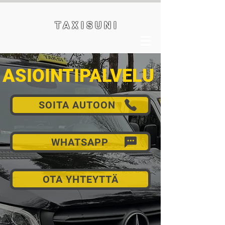
T A X I S U N I
ASIOINTIPALVELU
SOITA AUTOON
WHATSAPP
OTA YHTEYTTÄ