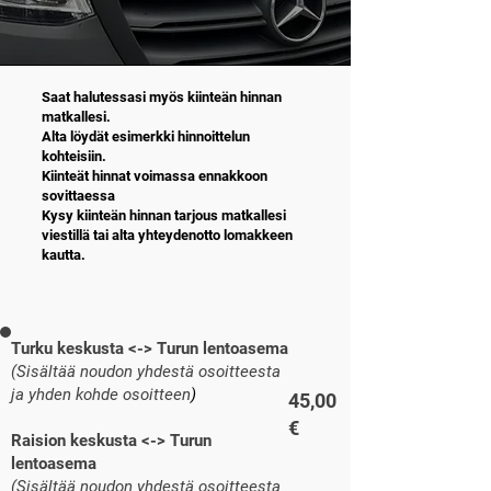
Saat halutessasi myös kiinteän hinnan
matkallesi.
Alta löydät esimerkki hinnoittelun
kohteisiin.
Kiinteät hinnat voimassa ennakkoon
sovittaessa
Kysy kiinteän hinnan tarjous matkallesi
viestillä tai alta yhteydenotto lomakkeen
kautta.
MATKA
1-8 HLÖ
Turku keskusta <-> Turun lentoasema
(Sisältää noudon yhdestä osoitteesta
ja yhden kohde osoitteen
)
45,00
€
Raision keskusta <-> Turun
lentoasema
(Sisältää noudon yhdestä osoitteesta