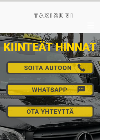
T A X I S U N I
KIINTEÄT HINNAT
SOITA AUTOON
WHATSAPP
OTA YHTEYTTÄ